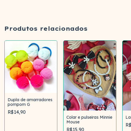
Produtos relacionados
Dupla de amarradores
pompom G
R$14,90
Colar e pulseiras Minnie
La
Mouse
R$
Comprar
R$15,90