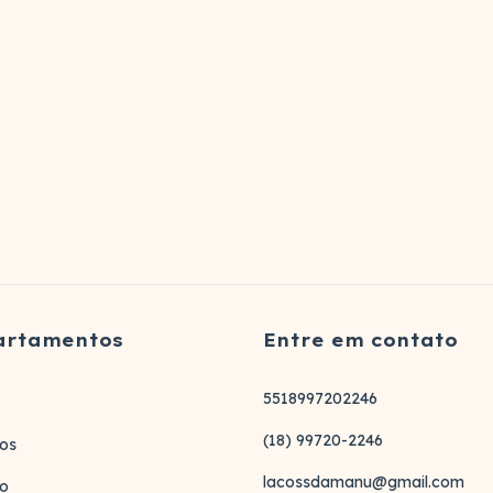
artamentos
Entre em contato
5518997202246
(18) 99720-2246
os
lacossdamanu@gmail.com
to