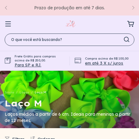
Prazo de produção em até 7 dias.
Frete Grátis para compras
Compra acima de R$ 100,00
acima de R$ 250,00.
em até 3 X s/ juros
Para SP e RJ.
Início
/
Laços
/
Laço M
Laço M
Laços médios a partir de 6 cm. Ideais para meninas a partir
de 12 meses.