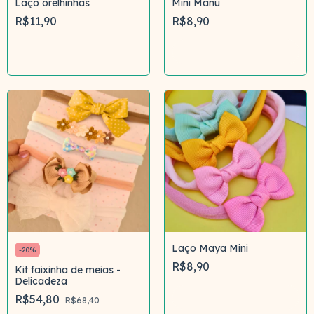
Laço orelhinhas
Mini Manu
R$11,90
R$8,90
Comprar
Comprar
Laço Maya Mini
-
20
%
R$8,90
Kit faixinha de meias -
Delicadeza
Comprar
R$54,80
R$68,40