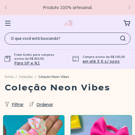
Produto 100% artesanal.
Frete Grátis para compras
Compra acima de R$ 100,00
acima de R$ 250,00.
em até 3 X s/ juros
Para SP e RJ.
Início
/
Coleções
/
Coleção Neon Vibes
Coleção Neon Vibes
Filtrar
Ordenar