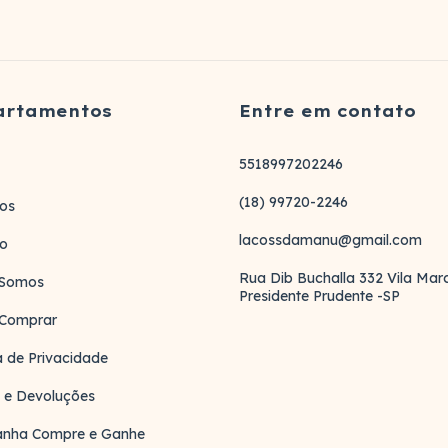
artamentos
Entre em contato
5518997202246
(18) 99720-2246
os
lacossdamanu@gmail.com
to
Rua Dib Buchalla 332 Vila Ma
Somos
Presidente Prudente -SP
Comprar
ca de Privacidade
 e Devoluções
nha Compre e Ganhe