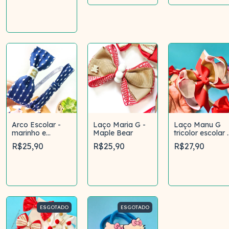
Comprar
Arco Escolar -
Laço Maria G -
Laço Manu G
marinho e
Maple Bear
tricolor escolar 
branco
Maple Bear
R$25,90
R$25,90
R$27,90
Comprar
Comprar
Comprar
ESGOTADO
ESGOTADO