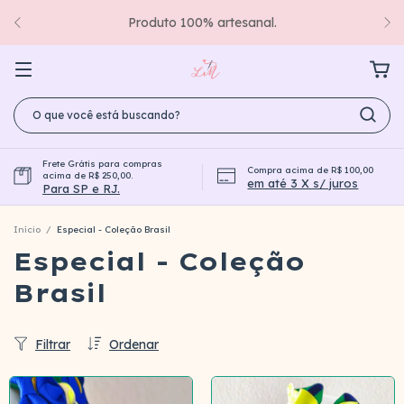
Produto 100% artesanal.
Frete Grátis para compras
Compra acima de R$ 100,00
acima de R$ 250,00.
em até 3 X s/ juros
Para SP e RJ.
Início
/
Especial - Coleção Brasil
Especial - Coleção
Brasil
Filtrar
Ordenar