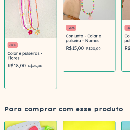
-
25
%
-
2
Conjunto - Colar e
Co
pulseira - Nomes
pu
-
22
%
R$15,00
R$
R$20,00
Colar e pulseiras -
Flores
Comprar
R$18,00
R$23,00
Comprar
Para comprar com esse produto