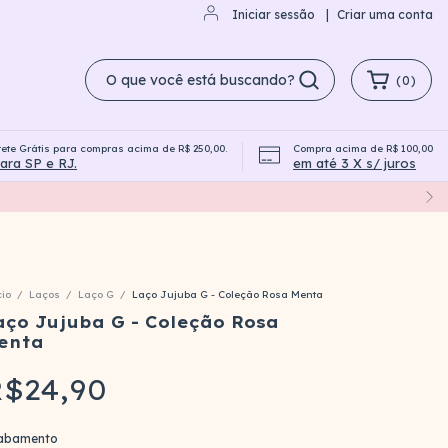
Iniciar sessão
|
Criar uma conta
(
0
)
rete Grátis para compras acima de R$ 250,00.
Compra acima de R$ 100,00
Campanha Compre e Ganhe
ara SP e RJ.
em até 3 X s/ juros
cio
/
Laços
/
Laço G
/
Laço Jujuba G - Coleção Rosa Menta
aço Jujuba G - Coleção Rosa
enta
$24,90
abamento