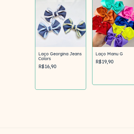
uba G -
Laço Georgina Jeans
Laço Manu G
Vênus
Colors
R$19,90
0
R$16,90
Comprar
mprar
Comprar