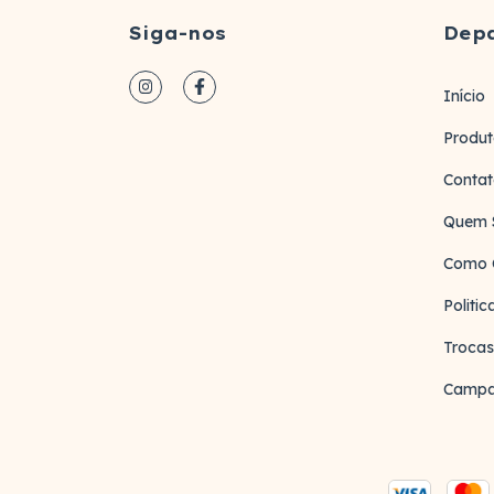
Siga-nos
Dep
Início
Produt
Conta
Quem 
Como 
Politi
Trocas
Campa