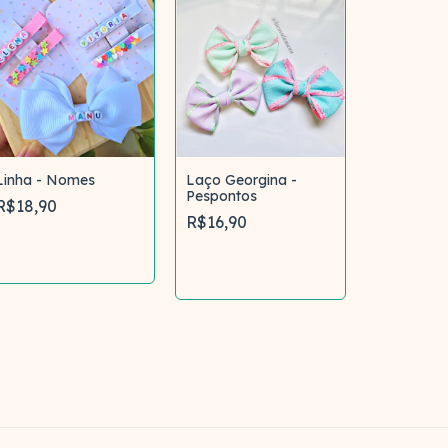
Linha - Nomes
Laço Georgina -
Pespontos
R$18,90
R$16,90
Comprar
Comprar
Laço Lívia
Coleção U
R$20,00
Com