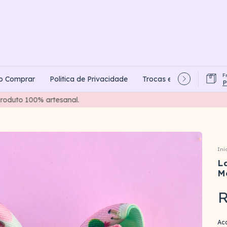
F
o Comprar
Politica de Privacidade
Trocas e Devoluções
P
Criando laços com carinho e colecionando momentos de amor.
Iní
L
M
R
Ac