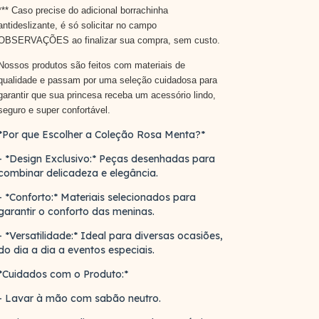
*** Caso precise do adicional borrachinha
antideslizante, é só solicitar no campo
OBSERVAÇÕES ao finalizar sua compra, sem custo.
Nossos produtos são feitos com materiais de
qualidade e passam por uma seleção cuidadosa para
garantir que sua princesa receba um acessório lindo,
seguro e super confortável.
*Por que Escolher a Coleção Rosa Menta?*
- *Design Exclusivo:* Peças desenhadas para
combinar delicadeza e elegância.
- *Conforto:* Materiais selecionados para
garantir o conforto das meninas.
- *Versatilidade:* Ideal para diversas ocasiões,
do dia a dia a eventos especiais.
*Cuidados com o Produto:*
- Lavar à mão com sabão neutro.