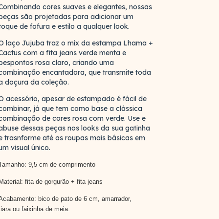
Combinando cores suaves e elegantes, nossas
peças são projetadas para adicionar um
toque de fofura e estilo a qualquer look.
O laço Jujuba traz o mix da estampa Lhama +
Cactus com a fita jeans verde menta e
pespontos rosa claro, criando uma
combinação encantadora, que transmite toda
a doçura da coleção.
O acessório, apesar de estampado é fácil de
combinar, já que tem como base a clássica
combinação de cores rosa com verde. Use e
abuse dessas peças nos looks da sua gatinha
e trasnforme até as roupas mais básicas em
um visual único.
Tamanho: 9,5 cm de comprimento
Material: fita de gorgurão + fita jeans
Acabamento: bico de pato de 6 cm, amarrador,
tiara ou faixinha de meia.