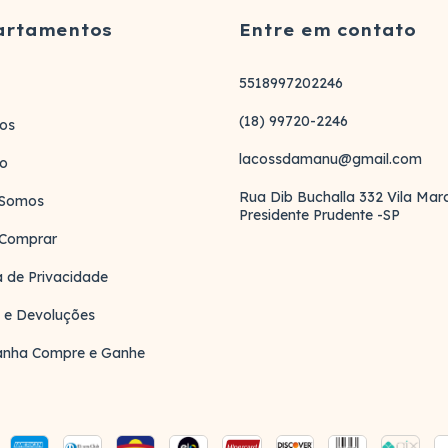
artamentos
Entre em contato
5518997202246
(18) 99720-2246
os
lacossdamanu@gmail.com
to
Rua Dib Buchalla 332 Vila Ma
Somos
Presidente Prudente -SP
Comprar
ca de Privacidade
 e Devoluções
nha Compre e Ganhe