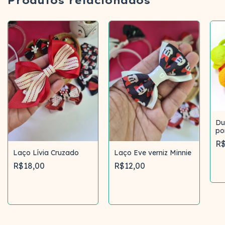
Produtos relacionados
Du
po
R$
Laço Lívia Cruzado
Laço Eve verniz Minnie
R$18,00
R$12,00
Comprar
Comprar