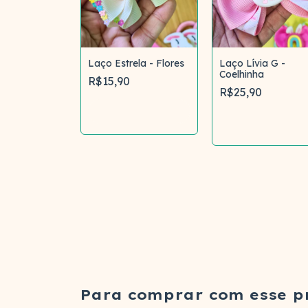
nu pompom
Laço Estrela - Flores
Laço Lívia G -
o Ovelhinha
Coelhinha
R$15,90
R$25,90
Comprar
mprar
Comprar
Para comprar com esse p