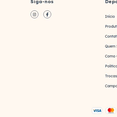
Siga-nos
Dep
Início
Produt
Conta
Quem 
Como 
Politi
Trocas
Campa