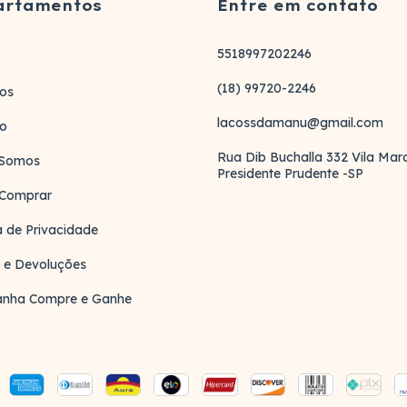
artamentos
Entre em contato
5518997202246
(18) 99720-2246
os
lacossdamanu@gmail.com
to
Rua Dib Buchalla 332 Vila Ma
Somos
Presidente Prudente -SP
Comprar
ca de Privacidade
 e Devoluções
nha Compre e Ganhe