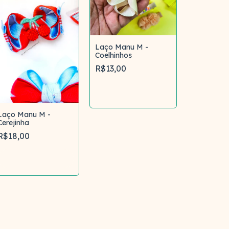
Laço Manu M -
Coelhinhos
Laço Ma
R$13,00
- Coleção 
R$16,00
Comprar
Com
Laço Manu M -
Cerejinha
R$18,00
Comprar