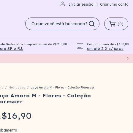
Iniciar sessão
|
Criar uma conta
(
0
)
rete Grátis para compras acima de R$ 250,00.
Compra acima de R$ 100,00
Campanha Compre e Ganhe
ara SP e RJ.
em até 3 X s/ juros
cio
/
Novidades
/
Laço Amora M - Flores - Coleção Florescer
aço Amora M - Flores - Coleção
lorescer
$16,90
abamento