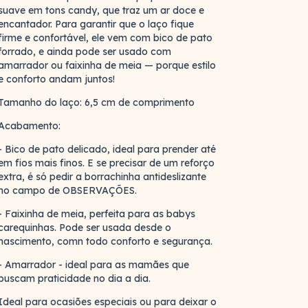
suave em tons candy, que traz um ar doce e
encantador. Para garantir que o laço fique
firme e confortável, ele vem com bico de pato
forrado, e ainda pode ser usado com
amarrador ou faixinha de meia — porque estilo
e conforto andam juntos!
Tamanho do laço: 6,5 cm de comprimento
Acabamento:
- Bico de pato delicado, ideal para prender até
em fios mais finos. E se precisar de um reforço
extra, é só pedir a borrachinha antideslizante
no campo de OBSERVAÇÕES.
- Faixinha de meia, perfeita para as babys
carequinhas. Pode ser usada desde o
nascimento, comn todo conforto e segurança.
- Amarrador - ideal para as mamães que
buscam praticidade no dia a dia.
Ideal para ocasiões especiais ou para deixar o