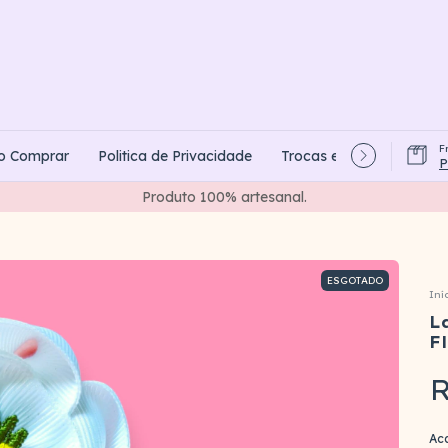
F
o Comprar
Politica de Privacidade
Trocas e Devoluções
P
Criando laços com carinho e colecionando momentos de amor.
ESGOTADO
Iní
L
F
R
Ac