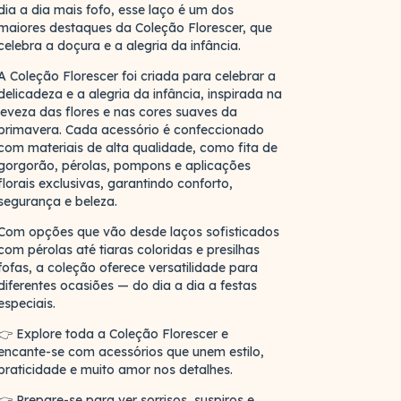
dia a dia mais fofo, esse laço é um dos
maiores destaques da Coleção Florescer, que
celebra a doçura e a alegria da infância.
A Coleção Florescer foi criada para celebrar a
delicadeza e a alegria da infância, inspirada na
leveza das flores e nas cores suaves da
primavera. Cada acessório é confeccionado
com materiais de alta qualidade, como fita de
gorgorão, pérolas, pompons e aplicações
florais exclusivas, garantindo conforto,
segurança e beleza.
Com opções que vão desde laços sofisticados
com pérolas até tiaras coloridas e presilhas
fofas, a coleção oferece versatilidade para
diferentes ocasiões — do dia a dia a festas
especiais.
👉 Explore toda a Coleção Florescer e
encante-se com acessórios que unem estilo,
praticidade e muito amor nos detalhes.
👉 Prepare-se para ver sorrisos, suspiros e